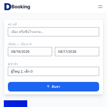
Booking
สถานที่
เช็คอิน — เช็คเอาต์
—
ผู้เข้าพัก
🔍 ค้นหา