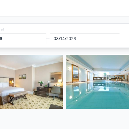
อาต์
—