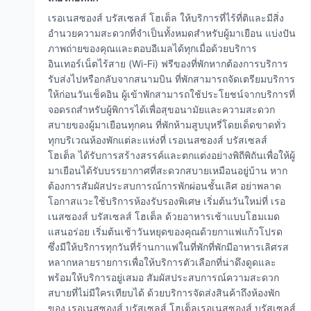
เรอเนสซองส์ บรัสเซลส์ โฮเต็ล ให้บริการที่ไร้ที่ติและมีสิ่ง
อำนวยความสะดวกที่จำเป็นทั้งหมดสำหรับผู้มาเยือน แบ่งปัน
ภาพถ่ายของคุณและตอบอีเมลได้ทุกเมื่อด้วยบริการ
อินเทอร์เน็ตไร้สาย (Wi-Fi) ฟรีของที่พักหากต้องการบริการ
รับส่งไปหรือกลับจากสนามบิน ที่พักสามารถจัดเตรียมบริการ
ให้ก่อนวันเช็คอิน ผู้เข้าพักสามารถใช้ประโยชน์จากบริการที่
จอดรถสำหรับผู้พิการได้เพื่อสุขอนามัยและความสะดวก
สบายของผู้มาเยือนทุกคน ที่พักห้ามสูบบุหรี่โดยเด็ดขาดทั่ว
ทุกบริเวณห้องพักแต่ละแห่งที่ เรอเนสซองส์ บรัสเซลส์
โฮเต็ล ได้รับการสร้างสรรค์และตกแต่งอย่างพิถีพิถันเพื่อให้ผู้
มาเยือนได้รับบรรยากาศที่สะดวกสบายเหมือนอยู่บ้าน หาก
ต้องการสัมผัสประสบการณ์การพักผ่อนชั้นเลิศ อย่าพลาด
โอกาสแวะใช้บริการห้องรับรองพิเศษ เริ่มต้นวันใหม่ที่ เรอ
เนสซองส์ บรัสเซลส์ โฮเต็ล ด้วยอาหารเช้าแบบโฮมเมด
แสนอร่อย เริ่มต้นเช้าวันหยุดของคุณด้วยกาแฟแก้วโปรด
ซึ่งมีให้บริการทุกวันที่ร้านกาแฟในที่พักที่พักมีอาหารเลิศรส
หลากหลายรายการเพื่อให้บริการตัวเลือกที่น่าดึงดูดและ
พร้อมให้บริการอยู่เสมอ สัมผัสประสบการณ์ความสะดวก
สบายที่ไม่มีใครเทียบได้ ด้วยบริการจัดส่งสินค้าถึงห้องพัก
ของ เรอเนสซองส์ บรัสเซลส์ โฮเต็ลเรอเนสซองส์ บรัสเซลส์