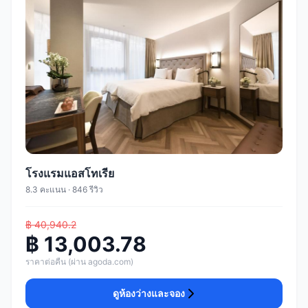
โรงแรมแอสโทเรีย
8.3 คะแนน · 846 รีวิว
฿ 40,940.2
฿ 13,003.78
ราคาต่อคืน (ผ่าน agoda.com)
ดูห้องว่างและจอง