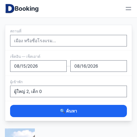
Booking
สถานที่
เช็คอิน — เช็คเอาต์
—
ผู้เข้าพัก
🔍 ค้นหา