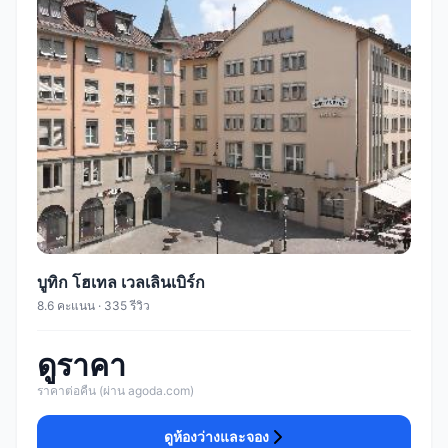
บูทิก โฮเทล เวลเลินเบิร์ก
8.6 คะแนน · 335 รีวิว
ดูราคา
ราคาต่อคืน (ผ่าน agoda.com)
ดูห้องว่างและจอง