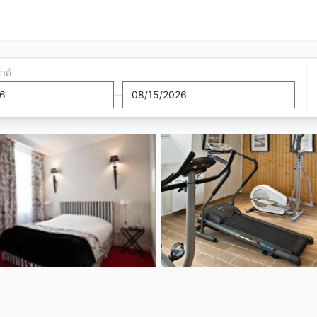
อาต์
—