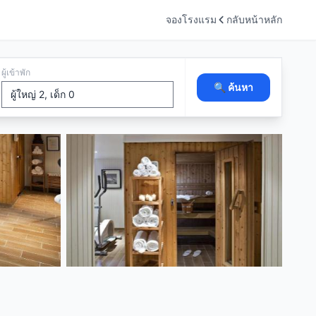
จองโรงแรม
กลับหน้าหลัก
ผู้เข้าพัก
🔍 ค้นหา