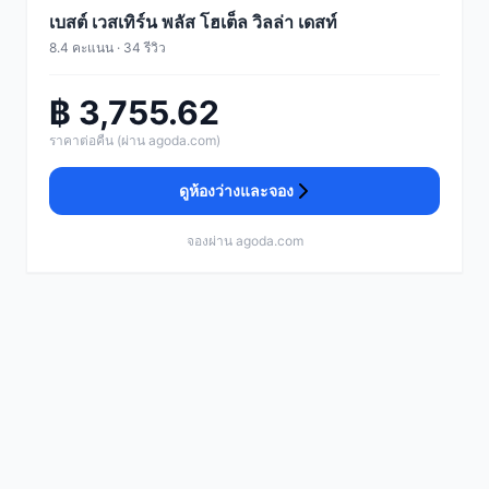
เบสต์ เวสเทิร์น พลัส โฮเต็ล วิลล่า เดสท์
8.4 คะแนน · 34 รีวิว
฿ 3,755.62
ราคาต่อคืน (ผ่าน agoda.com)
ดูห้องว่างและจอง
จองผ่าน agoda.com