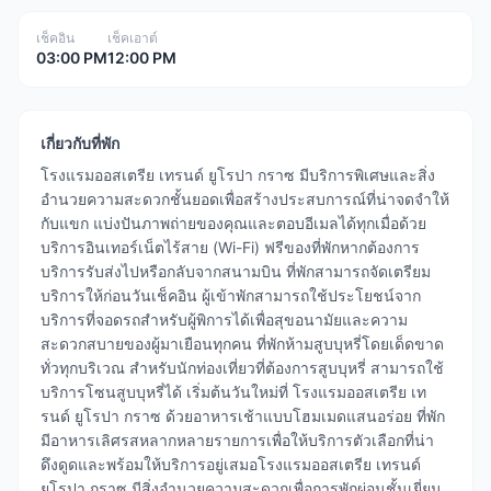
เช็คอิน
เช็คเอาต์
03:00 PM
12:00 PM
เกี่ยวกับที่พัก
โรงแรมออสเตรีย เทรนด์ ยูโรปา กราซ มีบริการพิเศษและสิ่ง
อำนวยความสะดวกชั้นยอดเพื่อสร้างประสบการณ์ที่น่าจดจำให้
กับแขก แบ่งปันภาพถ่ายของคุณและตอบอีเมลได้ทุกเมื่อด้วย
บริการอินเทอร์เน็ตไร้สาย (Wi-Fi) ฟรีของที่พักหากต้องการ
บริการรับส่งไปหรือกลับจากสนามบิน ที่พักสามารถจัดเตรียม
บริการให้ก่อนวันเช็คอิน ผู้เข้าพักสามารถใช้ประโยชน์จาก
บริการที่จอดรถสำหรับผู้พิการได้เพื่อสุขอนามัยและความ
สะดวกสบายของผู้มาเยือนทุกคน ที่พักห้ามสูบบุหรี่โดยเด็ดขาด
ทั่วทุกบริเวณ สำหรับนักท่องเที่ยวที่ต้องการสูบบุหรี่ สามารถใช้
บริการโซนสูบบุหรี่ได้ เริ่มต้นวันใหม่ที่ โรงแรมออสเตรีย เท
รนด์ ยูโรปา กราซ ด้วยอาหารเช้าแบบโฮมเมดแสนอร่อย ที่พัก
มีอาหารเลิศรสหลากหลายรายการเพื่อให้บริการตัวเลือกที่น่า
ดึงดูดและพร้อมให้บริการอยู่เสมอโรงแรมออสเตรีย เทรนด์
ยูโรปา กราซ มีสิ่งอำนวยความสะดวกเพื่อการพักผ่อนชั้นเยี่ยม