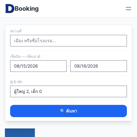
Booking
สถานที่
เช็คอิน — เช็คเอาต์
—
ผู้เข้าพัก
🔍 ค้นหา