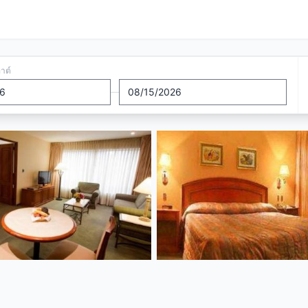
อาต์
—