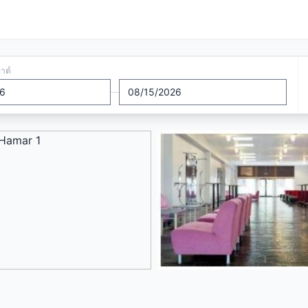
อาต์
—