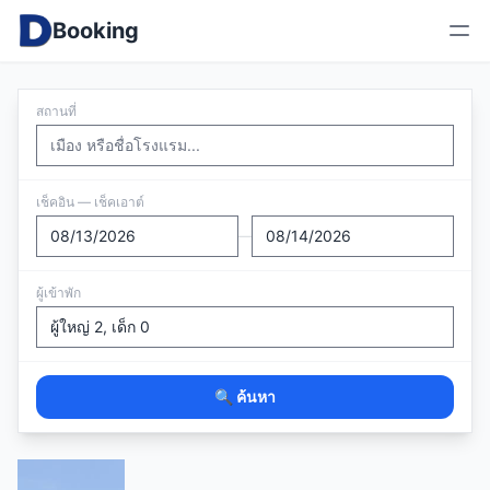
Booking
สถานที่
เช็คอิน — เช็คเอาต์
—
ผู้เข้าพัก
🔍 ค้นหา