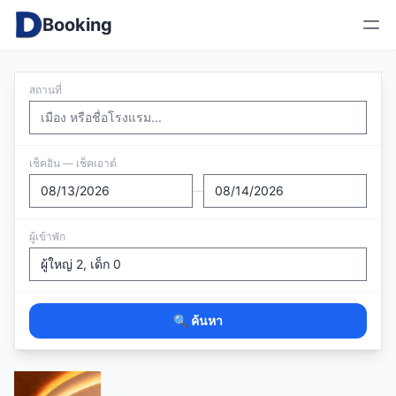
Booking
สถานที่
เช็คอิน — เช็คเอาต์
—
ผู้เข้าพัก
🔍 ค้นหา