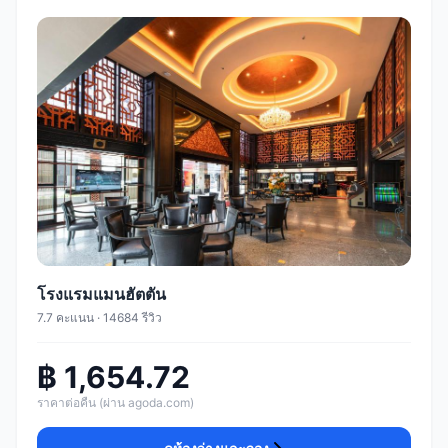
โรงแรมแมนฮัตตัน
7.7 คะแนน · 14684 รีวิว
฿ 1,654.72
ราคาต่อคืน (ผ่าน agoda.com)