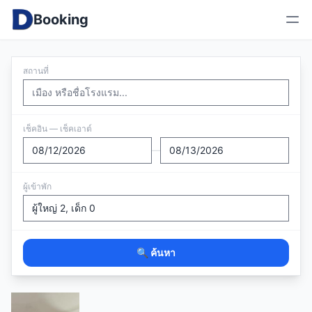
Booking
สถานที่
เช็คอิน — เช็คเอาต์
—
ผู้เข้าพัก
🔍 ค้นหา