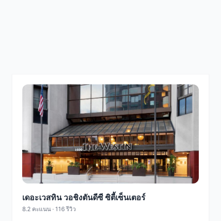
เดอะเวสทิน วอชิงตันดีซี ซิตี้เซ็นเตอร์
8.2 คะแนน · 116 รีวิว