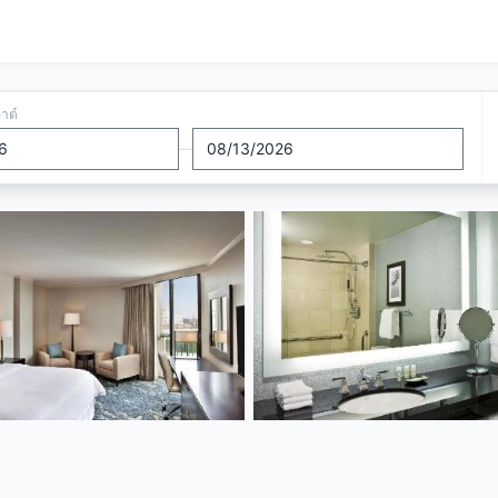
อาต์
—