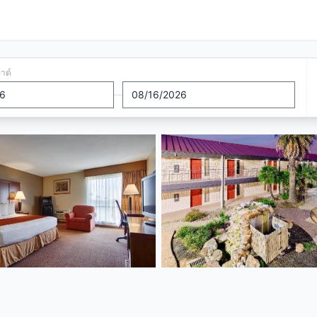
อาต์
—