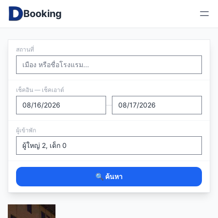
Booking
สถานที่
เช็คอิน — เช็คเอาต์
—
ผู้เข้าพัก
🔍 ค้นหา