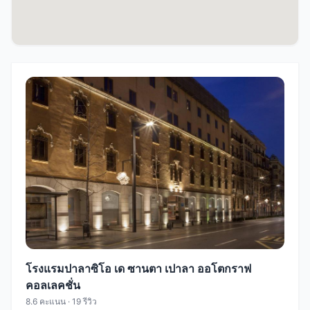
โรงแรมปาลาซิโอ เด ซานตา เปาลา ออโตกราฟ
คอลเลคชั่น
8.6 คะแนน · 19 รีวิว