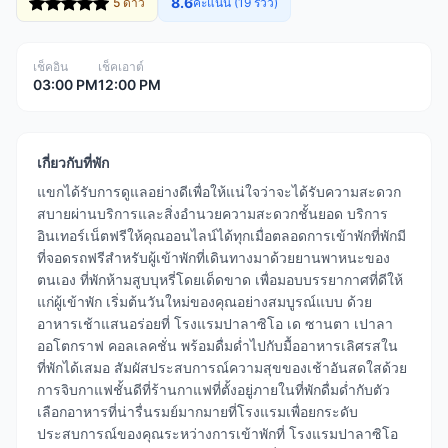
8.6
5 ดาว
คะแนน (19 รีวิว)
เช็คอิน
เช็คเอาต์
03:00 PM
12:00 PM
เกี่ยวกับที่พัก
แขกได้รับการดูแลอย่างดีเพื่อให้แน่ใจว่าจะได้รับความสะดวก
สบายผ่านบริการและสิ่งอำนวยความสะดวกชั้นยอด บริการ
อินเทอร์เน็ตฟรีให้คุณออนไลน์ได้ทุกเมื่อตลอดการเข้าพักที่พักมี
ที่จอดรถฟรีสำหรับผู้เข้าพักที่เดินทางมาด้วยยานพาหนะของ
ตนเอง ที่พักห้ามสูบบุหรี่โดยเด็ดขาด เพื่อมอบบรรยากาศที่ดีให้
แก่ผู้เข้าพัก เริ่มต้นวันใหม่ของคุณอย่างสมบูรณ์แบบ ด้วย
อาหารเช้าแสนอร่อยที่ โรงแรมปาลาซิโอ เด ซานตา เปาลา
ออโตกราฟ คอลเลคชั่น พร้อมดื่มด่ำไปกับมื้ออาหารเลิศรสใน
ที่พักได้เสมอ สัมผัสประสบการณ์ความสุขของเช้าอันสดใสด้วย
การจิบกาแฟชั้นดีที่ร้านกาแฟที่ตั้งอยู่ภายในที่พักดื่มด่ำกับตัว
เลือกอาหารที่น่ารื่นรมย์มากมายที่โรงแรมเพื่อยกระดับ
ประสบการณ์ของคุณระหว่างการเข้าพักที่ โรงแรมปาลาซิโอ