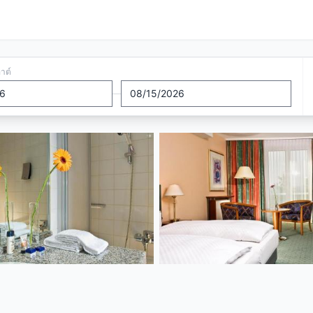
อาต์
—