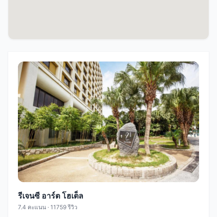
รีเจนซี อาร์ต โฮเต็ล
7.4 คะแนน · 11759 รีวิว