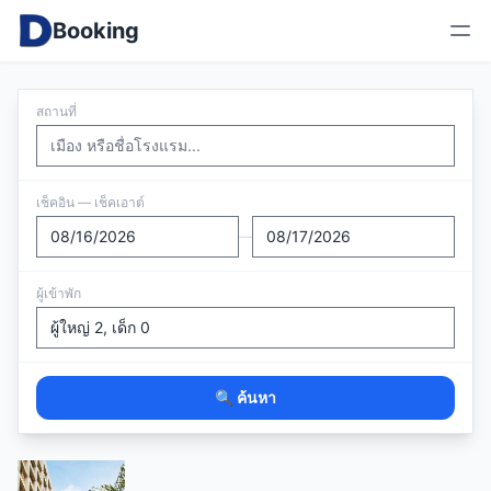
Booking
สถานที่
เช็คอิน — เช็คเอาต์
—
ผู้เข้าพัก
🔍 ค้นหา