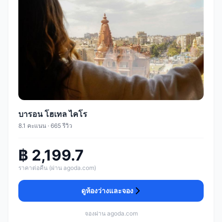
บารอน โฮเทล ไคโร
8.1 คะแนน · 665 รีวิว
฿ 2,199.7
ราคาต่อคืน (ผ่าน agoda.com)
ดูห้องว่างและจอง
จองผ่าน agoda.com