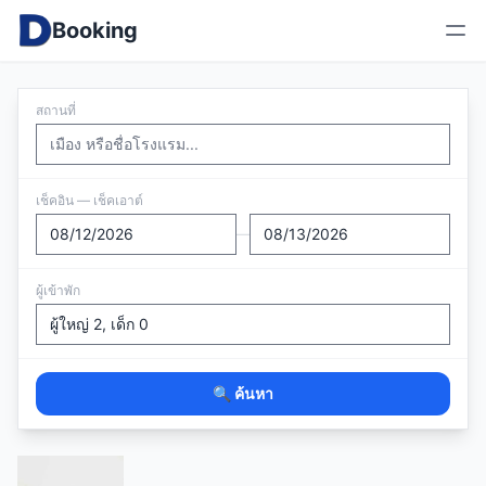
Booking
สถานที่
เช็คอิน — เช็คเอาต์
—
ผู้เข้าพัก
🔍 ค้นหา