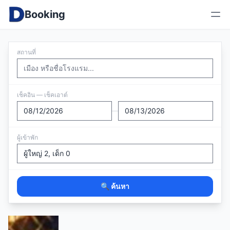
Booking
สถานที่
เช็คอิน — เช็คเอาต์
—
ผู้เข้าพัก
🔍 ค้นหา