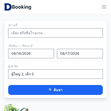
Booking
สถานที่
เช็คอิน — เช็คเอาต์
—
ผู้เข้าพัก
🔍 ค้นหา