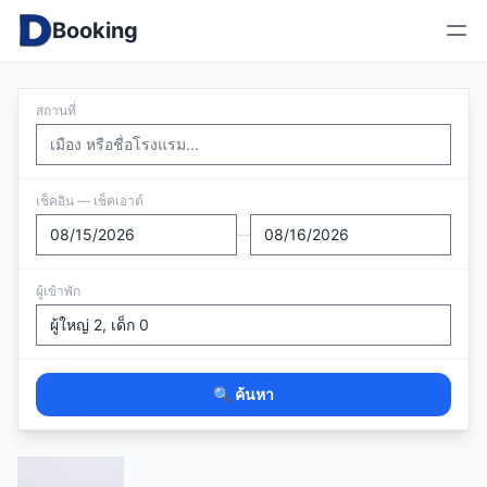
Booking
สถานที่
เช็คอิน — เช็คเอาต์
—
ผู้เข้าพัก
🔍 ค้นหา