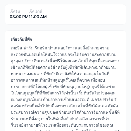
เช็คอิน
เช็คเอาต์
03:00 PM
11:00 AM
เกี่ยวกับที่พัก
เมอริล ฟาร์ม รีสอร์ต นำเสนอบริการและสิ่งอำนวยความ
สะดวกชั้นยอดเพื่อให้มั่นใจว่าแขกจะได้รับความสะดวกสบาย
สูงสุด บริการอินเทอร์เน็ตฟรีให้คุณออนไลน์ได้ทุกเมื่อตลอดการ
เข้าพักที่พักมีที่จอดรถฟรีสำหรับผู้เข้าพักที่เดินทางมาด้วยยาน
พาหนะของตนเอง ที่พักยังมีเตาผิงที่ให้ความอบอุ่นในวันที่
อากาศหนาวเย็นที่พักห้ามสูบบุหรี่โดยเด็ดขาด เพื่อมอบ
บรรยากาศที่ดีให้แก่ผู้เข้าพัก ที่พักอนุญาตให้สูบบุหรี่ได้เฉพาะ
ในโซนสูบบุหรี่ที่ที่พักจัดสรรไว้เท่านั้น เริ่มต้นวันใหม่ของคุณ
อย่างสมบูรณ์แบบ ด้วยอาหารเช้าแสนอร่อยที่ เมอริล ฟาร์ม รี
สอร์ต พร้อมดื่มด่ำไปกับมื้ออาหารเลิศรสในที่พักได้เสมอ สัมผัส
ประสบการณ์ความสุขของเช้าอันสดใสด้วยการจิบกาแฟชั้นดีที่
ร้านกาแฟที่ตั้งอยู่ภายในที่พักดื่มด่ำกับตัวเลือกอาหารที่น่า
รื่นรมย์มากมายที่โรงแรมเพื่อยกระดับประสบการณ์ของคุณ