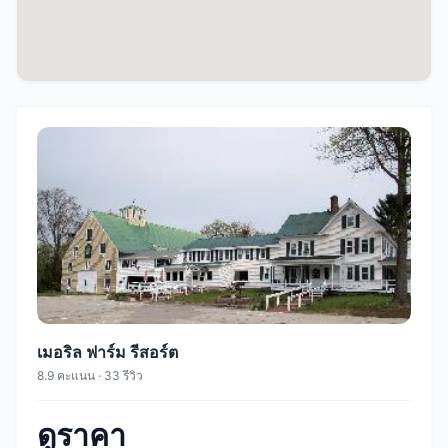
เมอริล ฟาร์ม รีสอร์ต
8.9 คะแนน · 33 รีวิว
ดูราคา