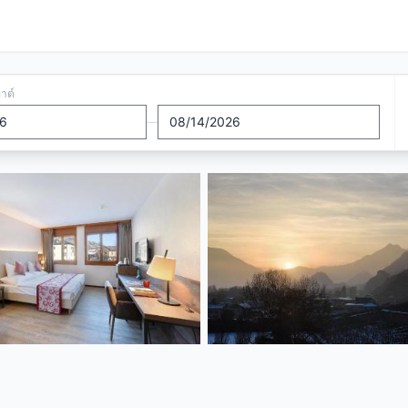
อาต์
—