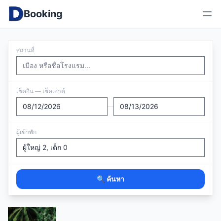
Booking
สถานที่
เช็คอิน — เช็คเอาต์
—
ผู้เข้าพัก
🔍 ค้นหา