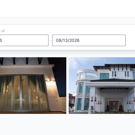
อาต์
—