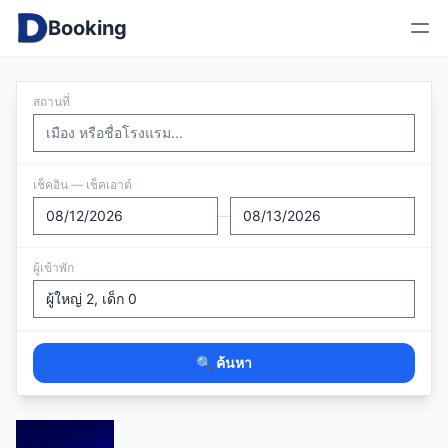
Booking
สถานที่
เช็คอิน — เช็คเอาต์
—
ผู้เข้าพัก
🔍 ค้นหา