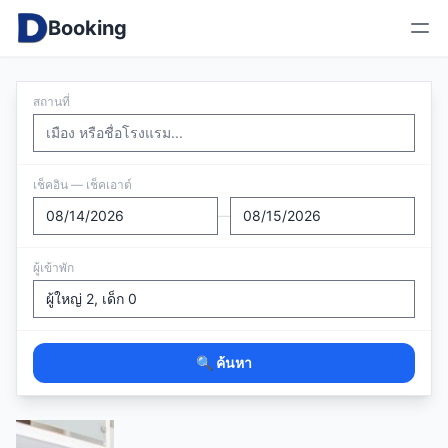
Booking
สถานที่
เช็คอิน — เช็คเอาต์
—
ผู้เข้าพัก
🔍 ค้นหา