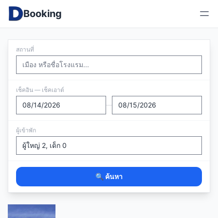
Booking
สถานที่
เช็คอิน — เช็คเอาต์
—
ผู้เข้าพัก
🔍 ค้นหา