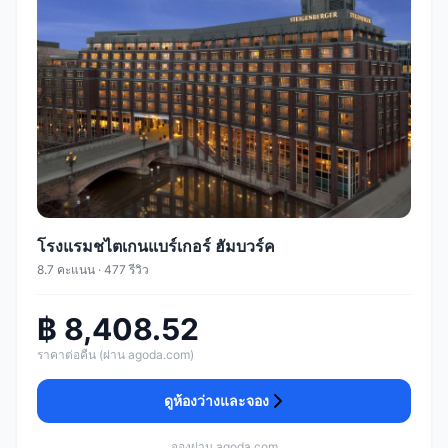
โรงแรมชไตเกนแบร์เกอร์ ฮัมบวร์ค
8.7 คะแนน · 477 รีวิว
฿ 8,408.52
ราคาต่อคืน (ผ่าน agoda.com)
ดูห้องว่างและจอง
จองผ่าน agoda.com