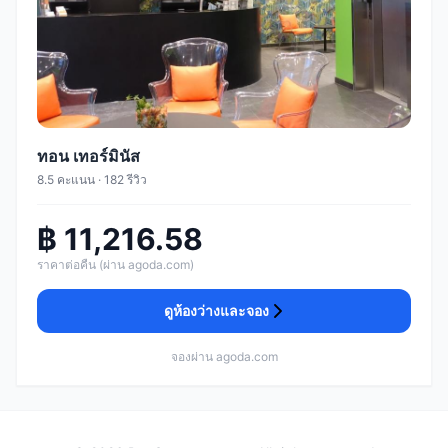
ทอน เทอร์มินัส
8.5 คะแนน · 182 รีวิว
฿ 11,216.58
ราคาต่อคืน (ผ่าน agoda.com)
ดูห้องว่างและจอง
จองผ่าน agoda.com