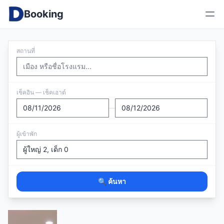
Booking
สถานที่
เช็คอิน — เช็คเอาต์
—
ผู้เข้าพัก
🔍 ค้นหา