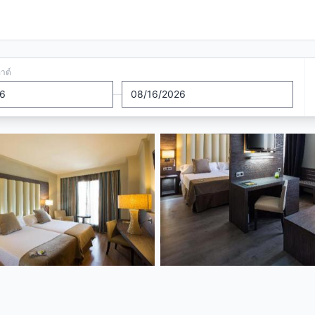
อาต์
—