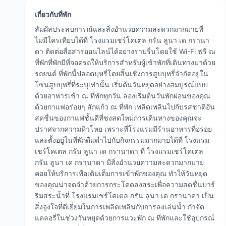
เกี่ยวกับที่พัก
สัมผัสประสบการณ์และสิ่งอำนวยความสะดวกมากมายที่
ไม่มีใครเทียบได้ที่ โรงแรมเชร์โคเตล กรัน ลูนา เด กรานา
ดา ติดต่อสื่อสารออนไลน์ได้อย่างราบรื่นโดยใช้ Wi-Fi ฟรี ณ
ที่พักที่พักมีที่จอดรถให้บริการสำหรับผู้เข้าพักที่เดินทางมาด้วย
รถยนต์ ที่พักนี้ปลอดบุหรี่โดยสิ้นเชิงการสูบบุหรี่จำกัดอยู่ใน
โซนสูบบุหรี่ที่ระบุเท่านั้น เริ่มต้นวันหยุดอย่างสมบูรณ์แบบ
ด้วยอาหารเช้า ณ ที่พักทุกวัน ลองเริ่มต้นวันพักผ่อนของคุณ
ด้วยกาแฟอร่อยๆ สักแก้ว ณ ที่พัก เพลิดเพลินไปกับรสชาติอัน
สดชื่นของกาแฟชั้นดีที่ชงสดใหม่การเดินทางของคุณจะ
ปราศจากความหิวโหย เพราะที่โรงแรมมีร้านอาหารที่อร่อย
และตั้งอยู่ในที่พักดื่มด่ำไปกับกิจกรรมมากมายได้ที่ โรงแรม
เชร์โคเตล กรัน ลูนา เด กรานาดา ที่ โรงแรมเชร์โคเตล
กรัน ลูนา เด กรานาดา มีสิ่งอำนวยความสะดวกมากมาย
คอยให้บริการเพื่อเติมเต็มการเข้าพักของคุณ ทำให้วันหยุด
ของคุณน่าจดจำด้วยการกระโดดลงสระเพื่อความสดชื่นบาร์
ริมสระน้ำที่ โรงแรมเชร์โคเตล กรัน ลูนา เด กรานาดา เป็น
สิ่งจูงใจที่ดีเยี่ยมในการเพลิดเพลินกับการลงเล่นน้ำ กำจัด
แคลอรี่ในช่วงวันหยุดด้วยการแวะพัก ณ ที่พักและใช้อุปกรณ์