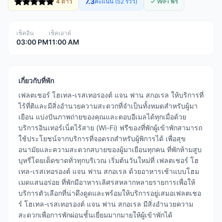
7.3
4 ดาว
คะแนน (52 รีวิว)
✓ WiFi ฟรี
เช็คอิน
เช็คเอาต์
03:00 PM
11:00 AM
เกี่ยวกับที่พัก
เฟลตเชอร์ โฮเทล-เรสเทอรองต์ แจน ฟาน สกอเรล ให้บริการที่
ไร้ที่ติและมีสิ่งอำนวยความสะดวกที่จำเป็นทั้งหมดสำหรับผู้มา
เยือน แบ่งปันภาพถ่ายของคุณและตอบอีเมลได้ทุกเมื่อด้วย
บริการอินเทอร์เน็ตไร้สาย (Wi-Fi) ฟรีของที่พักผู้เข้าพักสามารถ
ใช้ประโยชน์จากบริการที่จอดรถสำหรับผู้พิการได้ เพื่อสุข
อนามัยและความสะดวกสบายของผู้มาเยือนทุกคน ที่พักห้ามสูบ
บุหรี่โดยเด็ดขาดทั่วทุกบริเวณ เริ่มต้นวันใหม่ที่ เฟลตเชอร์ โฮ
เทล-เรสเทอรองต์ แจน ฟาน สกอเรล ด้วยอาหารเช้าแบบโฮม
เมดแสนอร่อย ที่พักมีอาหารเลิศรสหลากหลายรายการเพื่อให้
บริการตัวเลือกที่น่าดึงดูดและพร้อมให้บริการอยู่เสมอเฟลตเชอ
ร์ โฮเทล-เรสเทอรองต์ แจน ฟาน สกอเรล มีสิ่งอำนวยความ
สะดวกเพื่อการพักผ่อนชั้นเยี่ยมมากมายให้ผู้เข้าพักได้