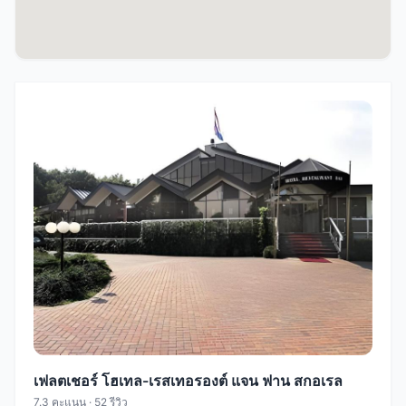
เฟลตเชอร์ โฮเทล-เรสเทอรองต์ แจน ฟาน สกอเรล
7.3 คะแนน · 52 รีวิว