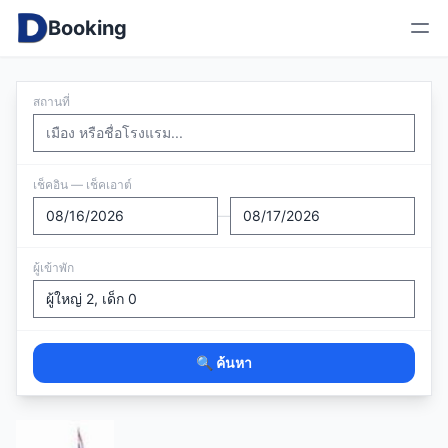
Booking
สถานที่
เช็คอิน — เช็คเอาต์
—
ผู้เข้าพัก
🔍 ค้นหา