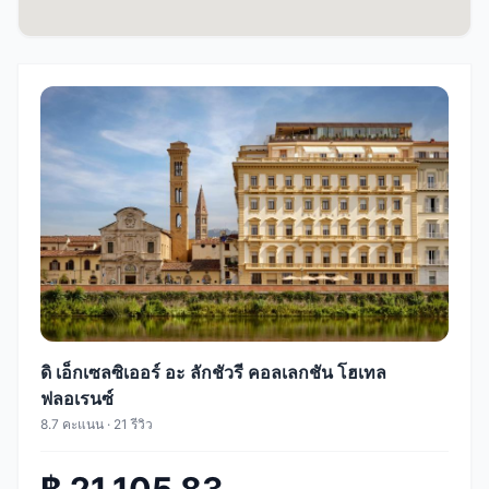
ดิ เอ็กเซลซิเออร์ อะ ลักชัวรี คอลเลกชัน โฮเทล
ฟลอเรนซ์
8.7 คะแนน · 21 รีวิว