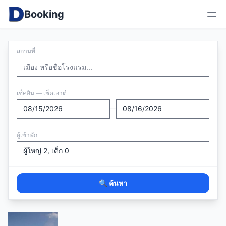
Booking
สถานที่
เช็คอิน — เช็คเอาต์
—
ผู้เข้าพัก
🔍 ค้นหา