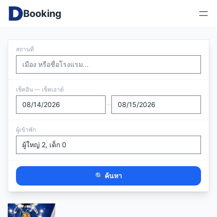
Booking
สถานที่
เช็คอิน — เช็คเอาต์
—
ผู้เข้าพัก
🔍 ค้นหา