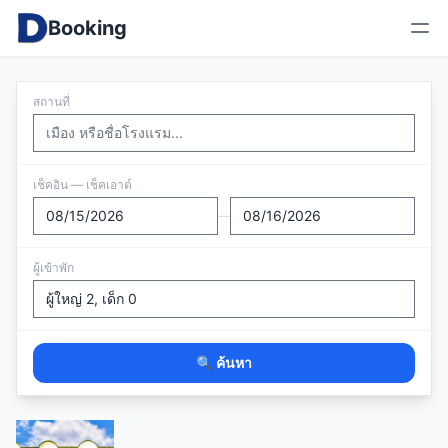
Booking
สถานที่
เช็คอิน — เช็คเอาต์
—
ผู้เข้าพัก
🔍 ค้นหา