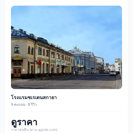
โรงแรมซเรเตนสกายา
9 คะแนน · 8 รีวิว
ดูราคา
ราคาต่อคืน (ผ่าน agoda.com)