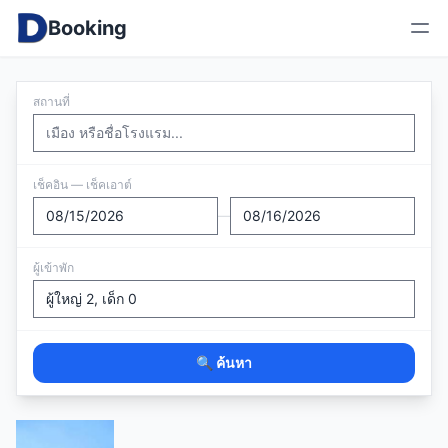
Booking
สถานที่
เช็คอิน — เช็คเอาต์
—
ผู้เข้าพัก
🔍 ค้นหา