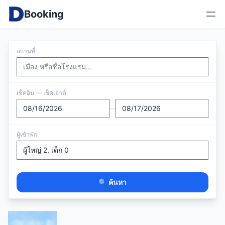
Booking
สถานที่
เช็คอิน — เช็คเอาต์
—
ผู้เข้าพัก
🔍 ค้นหา