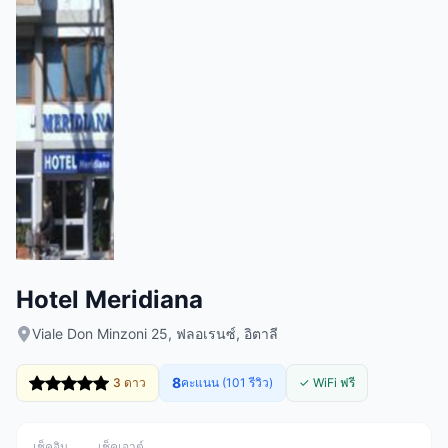
Hotel Meridiana
Viale Don Minzoni 25, ฟลอเรนซ์, อิตาลี
8
3 ดาว
คะแนน (101 รีวิว)
✓ WiFi ฟรี
เช็คอิน
เช็คเอาต์