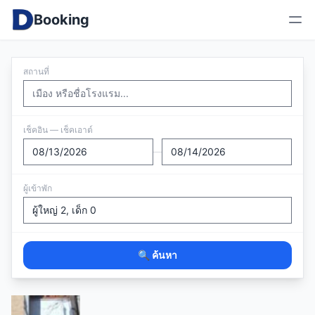
Booking
สถานที่
เช็คอิน — เช็คเอาต์
—
ผู้เข้าพัก
🔍 ค้นหา