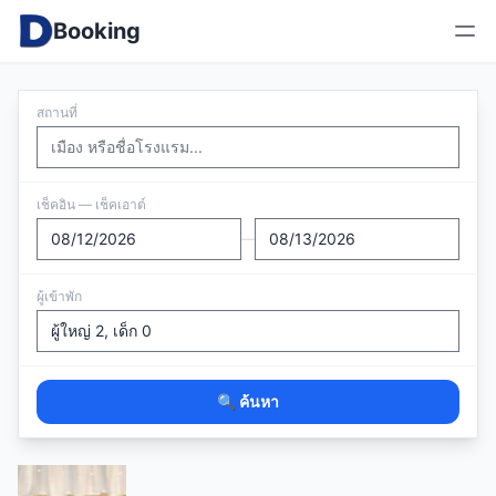
Booking
สถานที่
เช็คอิน — เช็คเอาต์
—
ผู้เข้าพัก
🔍 ค้นหา