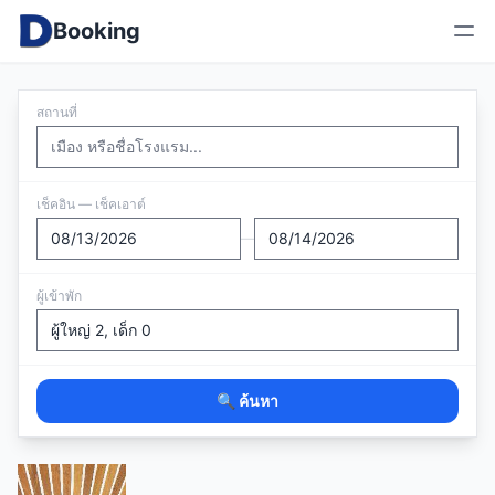
Booking
สถานที่
เช็คอิน — เช็คเอาต์
—
ผู้เข้าพัก
🔍 ค้นหา