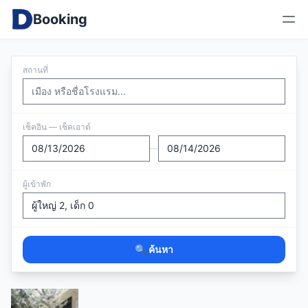
Booking
สถานที่
เช็คอิน — เช็คเอาต์
—
ผู้เข้าพัก
🔍 ค้นหา