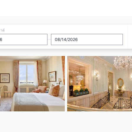
อาต์
—