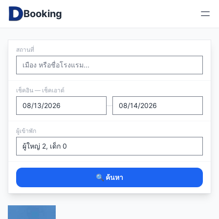
Booking
สถานที่
เช็คอิน — เช็คเอาต์
—
ผู้เข้าพัก
🔍 ค้นหา