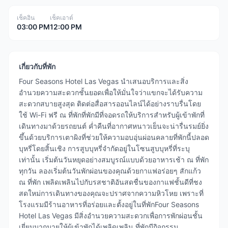
เช็คอิน
เช็คเอาต์
03:00 PM
12:00 PM
เกี่ยวกับที่พัก
Four Seasons Hotel Las Vegas นำเสนอบริการและสิ่ง
อำนวยความสะดวกชั้นยอดเพื่อให้มั่นใจว่าแขกจะได้รับความ
สะดวกสบายสูงสุด ติดต่อสื่อสารออนไลน์ได้อย่างราบรื่นโดย
ใช้ Wi-Fi ฟรี ณ ที่พักที่พักมีที่จอดรถให้บริการสำหรับผู้เข้าพักที่
เดินทางมาด้วยรถยนต์ ค่ำคืนที่อากาศหนาวเย็นจะน่ารื่นรมย์ยิ่ง
ขึ้นด้วยบริการเตาผิงที่ช่วยให้ความอบอุ่นผ่อนคลายที่พักนี้ปลอด
บุหรี่โดยสิ้นเชิง การสูบบุหรี่จำกัดอยู่ในโซนสูบบุหรี่ที่ระบุ
เท่านั้น เริ่มต้นวันหยุดอย่างสมบูรณ์แบบด้วยอาหารเช้า ณ ที่พัก
ทุกวัน ลองเริ่มต้นวันพักผ่อนของคุณด้วยกาแฟอร่อยๆ สักแก้ว
ณ ที่พัก เพลิดเพลินไปกับรสชาติอันสดชื่นของกาแฟชั้นดีที่ชง
สดใหม่การเดินทางของคุณจะปราศจากความหิวโหย เพราะที่
โรงแรมมีร้านอาหารที่อร่อยและตั้งอยู่ในที่พักFour Seasons
Hotel Las Vegas มีสิ่งอำนวยความสะดวกเพื่อการพักผ่อนชั้น
เยี่ยมมากมายให้ผู้เข้าพักได้เพลิดเพลิน ที่พักมีกิจกรรม