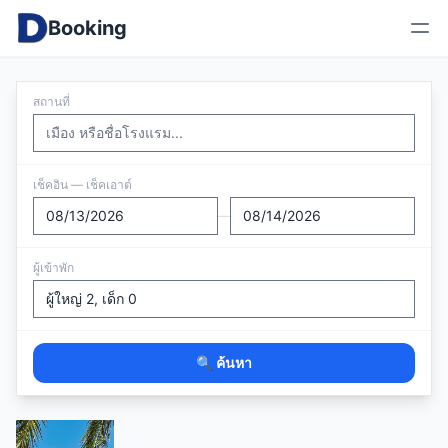
Booking
สถานที่
เช็คอิน — เช็คเอาต์
—
ผู้เข้าพัก
🔍 ค้นหา