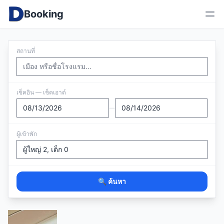
Booking
สถานที่
เช็คอิน — เช็คเอาต์
—
ผู้เข้าพัก
🔍 ค้นหา