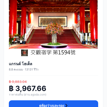
แกรนด์ โฮเต็ล
8.8 คะแนน · 13131 รีวิว
฿ 9,883.04
฿ 3,967.66
ราคาต่อคืน (ผ่าน agoda.com)
ดูห้องว่างและจอง