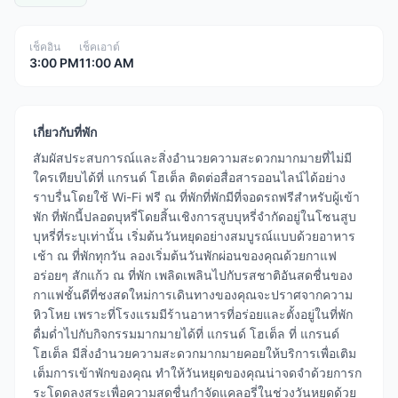
เช็คอิน
เช็คเอาต์
3:00 PM
11:00 AM
เกี่ยวกับที่พัก
สัมผัสประสบการณ์และสิ่งอำนวยความสะดวกมากมายที่ไม่มี
ใครเทียบได้ที่ แกรนด์ โฮเต็ล ติดต่อสื่อสารออนไลน์ได้อย่าง
ราบรื่นโดยใช้ Wi-Fi ฟรี ณ ที่พักที่พักมีที่จอดรถฟรีสำหรับผู้เข้า
พัก ที่พักนี้ปลอดบุหรี่โดยสิ้นเชิงการสูบบุหรี่จำกัดอยู่ในโซนสูบ
บุหรี่ที่ระบุเท่านั้น เริ่มต้นวันหยุดอย่างสมบูรณ์แบบด้วยอาหาร
เช้า ณ ที่พักทุกวัน ลองเริ่มต้นวันพักผ่อนของคุณด้วยกาแฟ
อร่อยๆ สักแก้ว ณ ที่พัก เพลิดเพลินไปกับรสชาติอันสดชื่นของ
กาแฟชั้นดีที่ชงสดใหม่การเดินทางของคุณจะปราศจากความ
หิวโหย เพราะที่โรงแรมมีร้านอาหารที่อร่อยและตั้งอยู่ในที่พัก
ดื่มด่ำไปกับกิจกรรมมากมายได้ที่ แกรนด์ โฮเต็ล ที่ แกรนด์
โฮเต็ล มีสิ่งอำนวยความสะดวกมากมายคอยให้บริการเพื่อเติม
เต็มการเข้าพักของคุณ ทำให้วันหยุดของคุณน่าจดจำด้วยการก
ระโดดลงสระเพื่อความสดชื่นกำจัดแคลอรี่ในช่วงวันหยุดด้วย