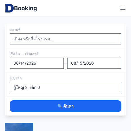
Booking
สถานที่
เช็คอิน — เช็คเอาต์
—
ผู้เข้าพัก
🔍 ค้นหา