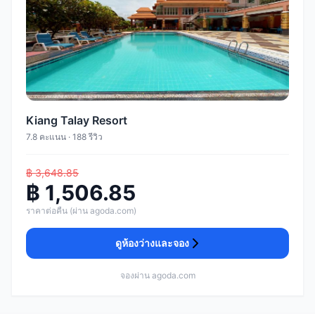
Kiang Talay Resort
7.8 คะแนน · 188 รีวิว
฿ 3,648.85
฿ 1,506.85
ราคาต่อคืน (ผ่าน agoda.com)
ดูห้องว่างและจอง
จองผ่าน agoda.com