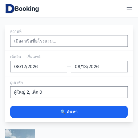
Booking
สถานที่
เช็คอิน — เช็คเอาต์
—
ผู้เข้าพัก
🔍 ค้นหา