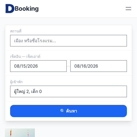
Booking
สถานที่
เช็คอิน — เช็คเอาต์
—
ผู้เข้าพัก
🔍 ค้นหา