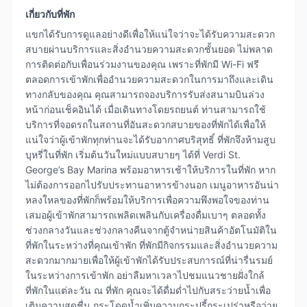
เกี่ยวกับที่พัก
แขกได้รับการดูแลอย่างดีเพื่อให้แน่ใจว่าจะได้รับความสะดวก
สบายผ่านบริการและสิ่งอำนวยความสะดวกชั้นยอด ไม่พลาด
การติดต่อกับเพื่อนร่วมงานของคุณ เพราะที่พักมี Wi-Fi ฟรี
ตลอดการเข้าพักเพื่ออำนวยความสะดวกในการมาถึงและเดิน
ทางกลับของคุณ คุณสามารถจองบริการรับส่งสนามบินล่วง
หน้าก่อนเช็คอินได้ เมื่อเดินทางโดยรถยนต์ ท่านสามารถใช้
บริการที่จอดรถในสถานที่อันสะดวกสบายของที่พักได้เพื่อให้
แน่ใจว่าผู้เข้าพักทุกท่านจะได้รับอากาศบริสุทธิ์ ที่พักจึงห้ามสูบ
บุหรี่ในที่พัก เริ่มต้นวันใหม่แบบสบายๆ ได้ที่ Verdi St.
George’s Bay Marina พร้อมอาหารเช้าให้บริการในที่พัก หาก
ไม่ต้องการออกไปรับประทานอาหารข้างนอก เมนูอาหารอันน่า
หลงใหลของที่พักก็พร้อมให้บริการเพื่อความพึงพอใจของท่าน
เสมอผู้เข้าพักสามารถเพลิดเพลินกับเครื่องดื่มเบาๆ ตลอดทั้ง
ช่วงกลางวันและช่วงกลางคืนจากตู้จำหน่ายสินค้าอัตโนมัติใน
ที่พักในระหว่างที่คุณเข้าพัก ที่พักมีกิจกรรมและสิ่งอำนวยความ
สะดวกมากมายเพื่อให้ผู้เข้าพักได้รับประสบการณ์ที่น่ารื่นรมย์
ในระหว่างการเข้าพัก อย่าลืมหาเวลาไปชมแนวชายฝั่งใกล้
ที่พักในแต่ละวัน ณ ที่พัก คุณจะได้ดื่มด่ำไปกับสระว่ายน้ำเพื่อ
เติมความสดชื่น กระโดดน้ำเพิ่มความกระปรี้กระเปร่าหรือว่าย