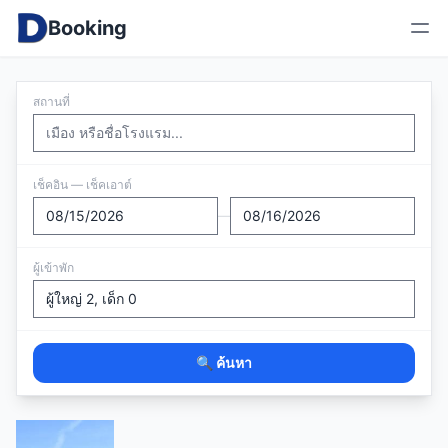
Booking
สถานที่
เช็คอิน — เช็คเอาต์
—
ผู้เข้าพัก
🔍 ค้นหา