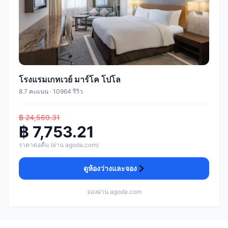
โรงแรมเกทเวย์ มาร์โค โปโล
8.7 คะแนน · 10964 รีวิว
฿ 24,569.31
฿ 7,753.21
ราคาต่อคืน (ผ่าน agoda.com)
ดูห้องว่างและจอง
จองผ่าน agoda.com