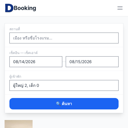
Booking
สถานที่
เช็คอิน — เช็คเอาต์
—
ผู้เข้าพัก
🔍 ค้นหา