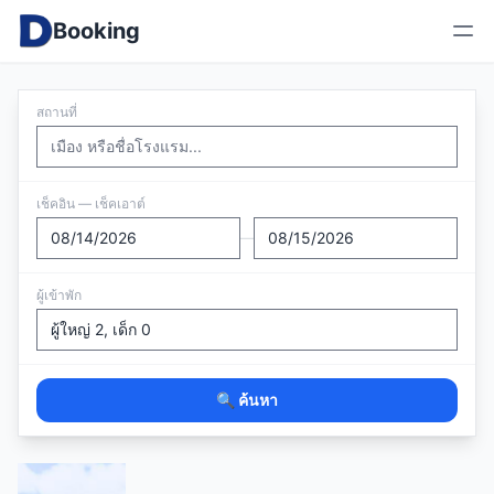
Booking
สถานที่
เช็คอิน — เช็คเอาต์
—
ผู้เข้าพัก
🔍 ค้นหา