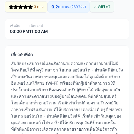
9.2
3 ดาว
คะแนน (269 รีวิว)
✓ WiFi ฟรี
เช็คอิน
เช็คเอาต์
03:00 PM
11:00 AM
เกี่ยวกับที่พัก
สัมผัสประสบการณ์และสิ่งอำนวยความสะดวกมากมายที่ไม่มี
ใครเทียบได้ที่ ดรูรี พลาซา โฮเทล ออร์ลันโด - ย่านดิสนีย์สปริง
ส์® แบ่งปันภาพถ่ายของคุณและตอบอีเมลได้ทุกเมื่อด้วยบริการ
อินเทอร์เน็ตไร้สาย (Wi-Fi) ฟรีของที่พักผู้เข้าพักสามารถใช้
ประโยชน์จากบริการที่จอดรถสำหรับผู้พิการได้ เพื่อสุขอนามัย
และความสะดวกสบายของผู้มาเยือนทุกคน ที่พักห้ามสูบบุหรี่
โดยเด็ดขาดทั่วทุกบริเวณ เริ่มต้นวันใหม่ด้วยความรื่นรมย์กับ
อาหารเช้าฟรีแสนอร่อยที่ให้บริการอย่างต่อเนื่องที่ ดรูรี พลาซา
โฮเทล ออร์ลันโด - ย่านดิสนีย์สปริงส์® เริ่มต้นเช้าวันหยุดของ
คุณด้วยกาแฟแก้วโปรด ซึ่งมีให้บริการทุกวันที่ร้านกาแฟใน
ที่พักที่พักมีอาหารเลิศรสหลากหลายรายการเพื่อให้บริการตัว