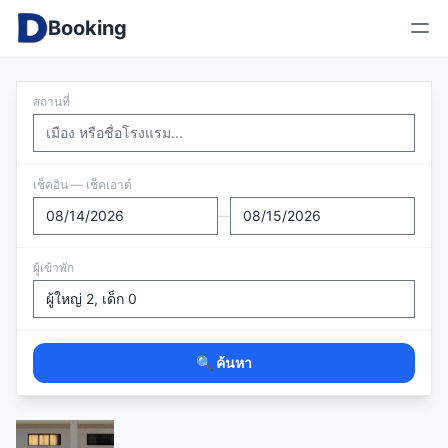
Booking
สถานที่
เช็คอิน — เช็คเอาต์
—
ผู้เข้าพัก
🔍 ค้นหา