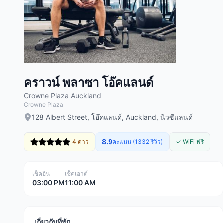
คราวน์ พลาซา โอ๊คแลนด์
Crowne Plaza Auckland
Crowne Plaza
128 Albert Street, โอ๊คแลนด์, Auckland, นิวซีแลนด์
8.9
4 ดาว
คะแนน (1332 รีวิว)
✓ WiFi ฟรี
เช็คอิน
เช็คเอาต์
03:00 PM
11:00 AM
เกี่ยวกับที่พัก