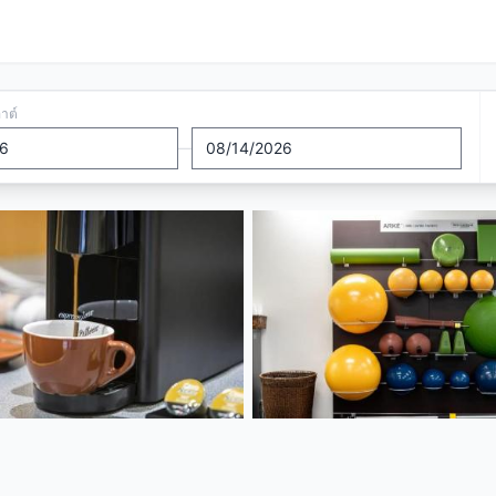
อาต์
—